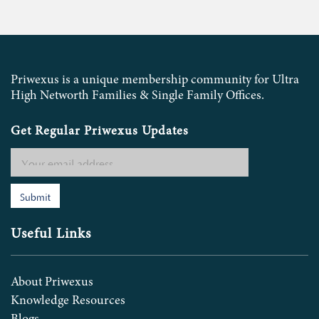
Priwexus is a unique membership community for Ultra
High Networth Families & Single Family Offices.
Get Regular Priwexus Updates
Submit
Useful Links
About Priwexus
Knowledge Resources