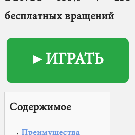
бесплатных вращений
▶️ ИГРАТЬ
Содержимое
Преимущества