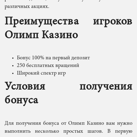
различных акциях.
Преимущества игроков
Олимп Казино
Бонус 100% на первый депозит
250 бесплатных вращений
Широкий спектр игр
Условия получения
бонуса
Для получения бонуса от Олимп Казино вам нужно
выполнить несколько простых шагов. В первую