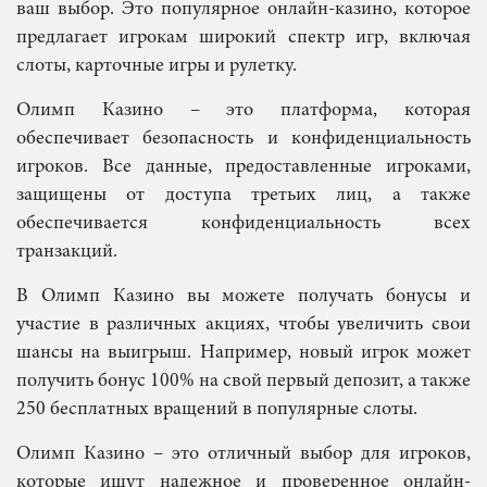
ваш выбор. Это популярное онлайн-казино, которое
предлагает игрокам широкий спектр игр, включая
слоты, карточные игры и рулетку.
Олимп Казино – это платформа, которая
обеспечивает безопасность и конфиденциальность
игроков. Все данные, предоставленные игроками,
защищены от доступа третьих лиц, а также
обеспечивается конфиденциальность всех
транзакций.
В Олимп Казино вы можете получать бонусы и
участие в различных акциях, чтобы увеличить свои
шансы на выигрыш. Например, новый игрок может
получить бонус 100% на свой первый депозит, а также
250 бесплатных вращений в популярные слоты.
Олимп Казино – это отличный выбор для игроков,
которые ищут надежное и проверенное онлайн-